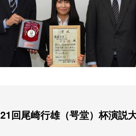
 21回尾崎行雄（咢堂）杯演説