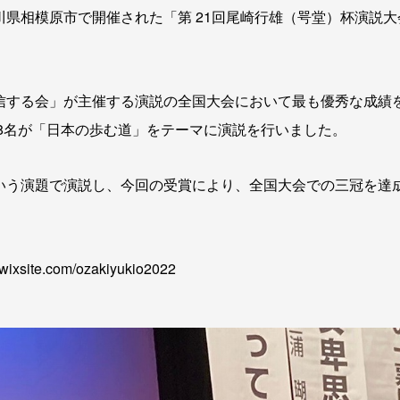
、神奈川県相模原市で開催された「第 21回尾崎行雄（咢堂）杯演
信する会」が主催する演説の全国大会において最も優秀な成績
8名が「日本の歩む道」をテーマに演説を行いました。
う演題で演説し、今回の受賞により、全国大会での三冠を達成
site.com/ozakiyukio2022