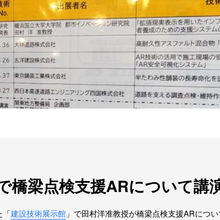
で橋梁点検支援ARについて講
た「
建設技術展示館
」で田村洋准教授が橋梁点検支援ARについ