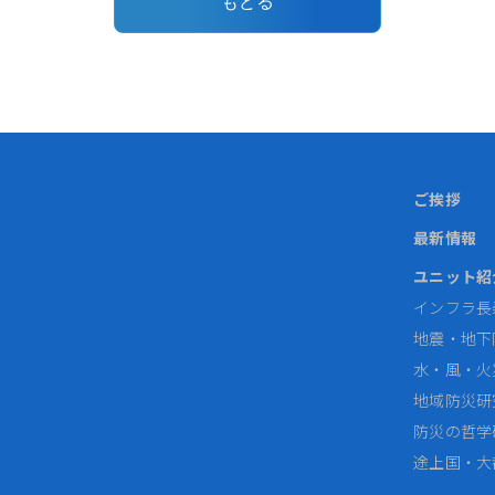
もどる
ご挨拶
最新情報
ユニット紹
インフラ長
地震・地下
水・風・火
地域防災研
防災の哲学
途上国・大